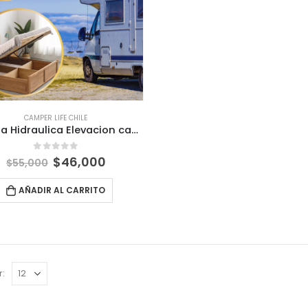
CAMPER LIFE CHILE
Bisagra Hidraulica Elevacion cama muebles
El
El
0
out of 5
$
46,000
$
55,000
precio
precio
original
actual
AÑADIR AL CARRITO
era:
es:
$55,000.
$46,000.
r: