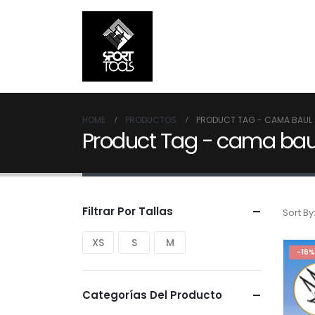
HOME
PRODUCTOS
PRODUCT TAG -
CAMA BAUL
Product Tag - cama bau
Filtrar Por Tallas
Sort By
XS
S
M
-16%
Categorías Del Producto