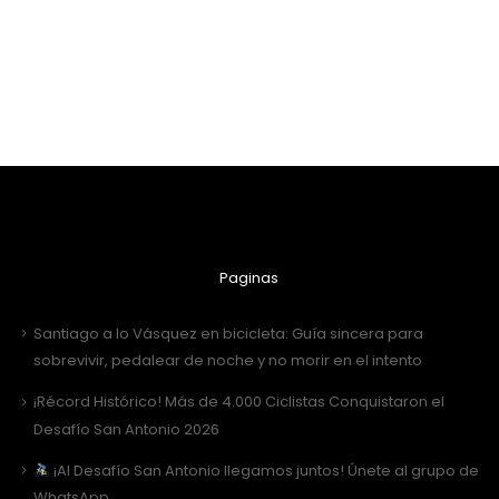
Paginas
Santiago a lo Vásquez en bicicleta: Guía sincera para
sobrevivir, pedalear de noche y no morir en el intento
¡Récord Histórico! Más de 4.000 Ciclistas Conquistaron el
Desafío San Antonio 2026
¡Al Desafío San Antonio llegamos juntos! Únete al grupo de
WhatsApp