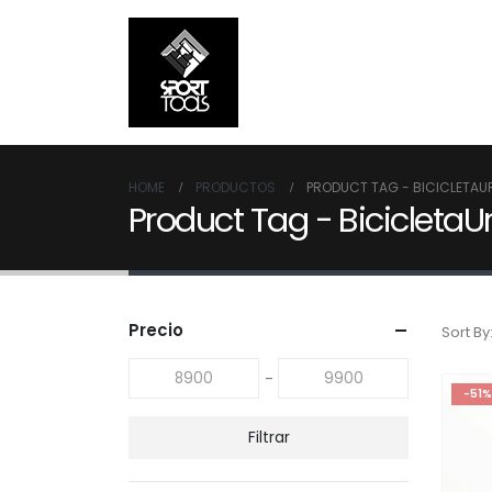
HOME
PRODUCTOS
PRODUCT TAG -
BICICLETAU
Product Tag - Bicicleta
Precio
Sort By
-
-51%
Filtrar