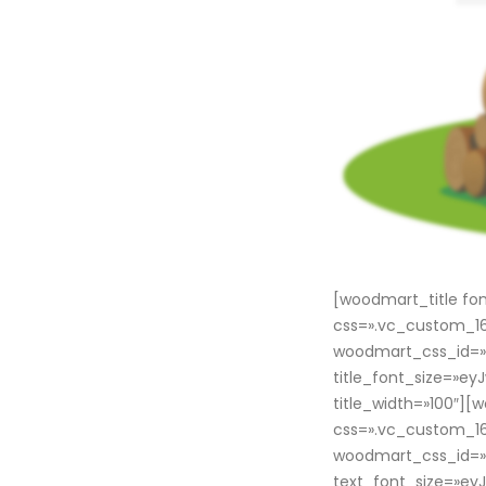
[woodmart_title fo
css=».vc_custom_16
woodmart_css_id=
title_font_size=»e
title_width=»100″]
css=».vc_custom_16
woodmart_css_id=»
text_font_size=»e