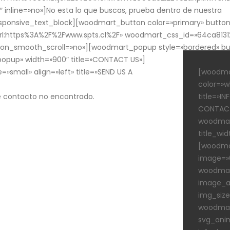
 inline=»no»]No esta lo que buscas, prueba dentro de nuestra
onsive_text_block][woodmart_button color=»primary» button_
»url:https%3A%2F%2Fwww.spts.cl%2F» woodmart_css_id=»64ca813
tton_smooth_scroll=»no»][woodmart_popup style=»bordered» bu
opup» width=»900″ title=»CONTACT US»]
=»small» align=»left» title=»SEND US A
[woodmar
color=»wh
e contacto no encontrado.
title=»I
CONTAC
woodmar
title_wid
[woodma
image=»6
woodmar
image_al
img_siz
woodmar
svg_ani