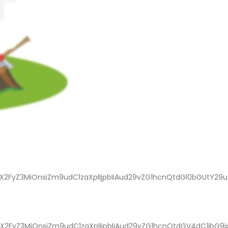
NzX2FyZ3MiOnsiZm9udC1zaXplIjpbIiAud29vZG1hcnQtdGl0bGUtY29u
NzX2FyZ3MiOnsiZm9udC1zaXplIjpbIiAud29vZG1hcnQtdGV4dC1ibG9