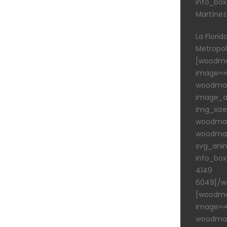
info_box
Martínez
La Florid
Metropo
[woodma
image=»6
woodmar
image_al
img_siz
woodmar
woodmar
svg_ani
info_box
4149
6049[/w
[woodma
image=»6
woodmar