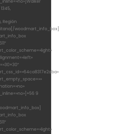
_inline=»no»]Walker
 1345,
a, Región
litana[/woodmart_info_box]
rt_info_box
11″
t_color_scheme=»light»
ignment=»left»
e=»30×30″
t_css_id=»64ca8317e2aba»
t_empty_space=»»
mation=»no»
_inline=»no»]+56 9
oodmart_info_box]
rt_info_box
11″
t_color_scheme=»light»