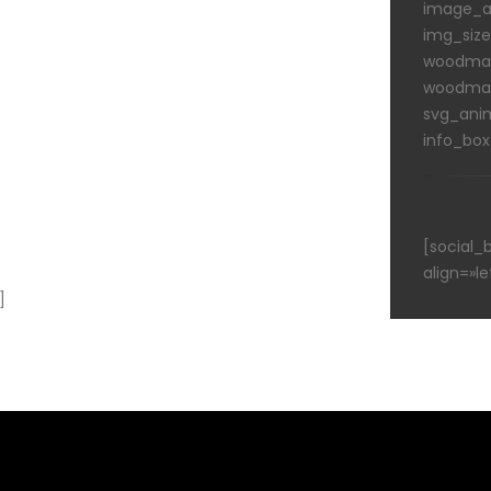
image_al
img_siz
woodmar
woodmar
svg_ani
info_box
[social_
align=»le
]