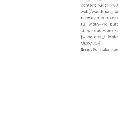
content_width=»100″
web[/woodmart_resp
title=»Home» link=
full_width=»no» bu
id=»contact-form-p
[woodmart_title size
MESSAGE»]
Error:
Formulario d