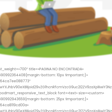
nt_weight=»700″ title=»PAGINA NO ENCONTRADA»
90992364408{margin-bottom: 10px !important;}»
»64ca7ee088773″
yJwYXJhbV90eXBlIjoid29vZG1hcnRfcmVzcG9uc2l2ZV9zaXplIiwiY3
[woodmart_responsive_text_block font=»text» size=»custom»
90992943659{margin-bottom: 25px !important;}»
64ca8119cd00a»
yJwYXJhbV90eXBlIjoid29vZG1hcnRfcmVzcG9uc2l2ZV9zaXplIiwiY3