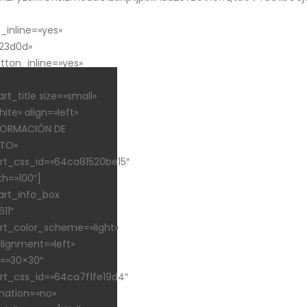
inline=»yes»
123d0d»
tton_inline=»yes»
t_title size=»small»
ite» align=»left»
NFORMACIÓN DE
TO»
t_css_id=»64ca81520be15″
th=»100″]
rt_info_box
11″
t_color_scheme=»light»
ignment=»left»
e=»30×30″
t_css_id=»64ca7f1fe19d4″
mation=»no»