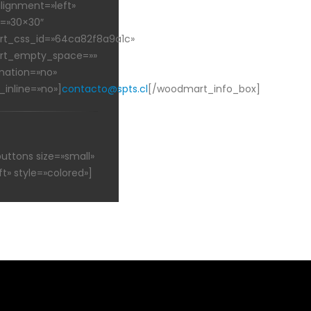
ignment=»left»
e=»30×30″
t_css_id=»64ca82f8a9a1c»
t_empty_space=»»
mation=»no»
_inline=»no»]
contacto@spts.cl
[/woodmart_info_box]
buttons size=»small»
ft» style=»colored»]