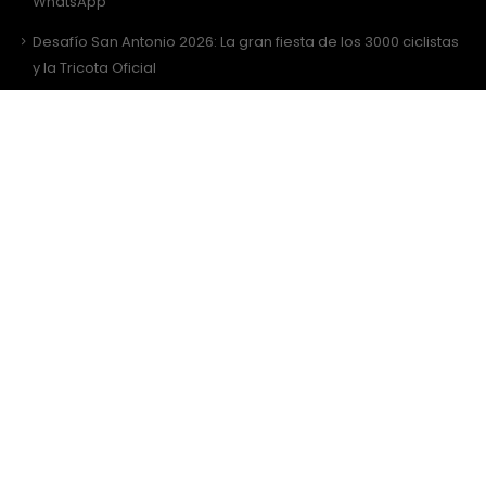
WhatsApp
Desafío San Antonio 2026: La gran fiesta de los 3000 ciclistas
y la Tricota Oficial
Como vestir para Desafío SANTIAGO ?
Sitio Web Realizado por
JIRAFADESIGN